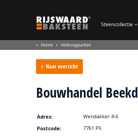
Update cookies preferences
Steencollectie
Home
Verkooppunten
Naar overzicht
Bouwhandel Beekd
Wendakker 4-6
Adres:
7761 PX
Postcode: