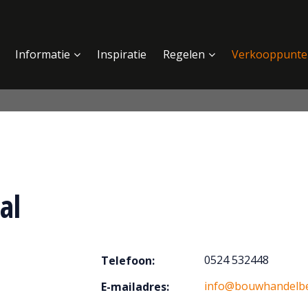
Informatie
Inspiratie
Regelen
Verkooppunte
al
0524 532448
Telefoon:
info@bouwhandelbe
E-mailadres: