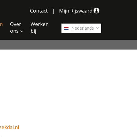
Contact
|
Mijn Rijswaard
n
Over
Werken
Nederlands
ons
bij
ekdal.nl