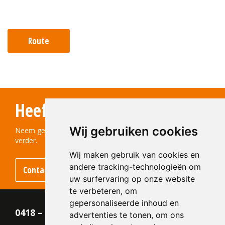
Route
Heeft u vragen?
Wij gebruiken cookies
Neem gerust contact met ons op! We helpen u graag
verder.
Wij maken gebruik van cookies en
andere tracking-technologieën om
Contact opnemen
uw surfervaring op onze website
te verbeteren, om
gepersonaliseerde inhoud en
0418 – 55 22 21
advertenties te tonen, om ons