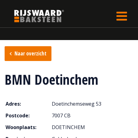
Update cookies preferences
Home
Verkooppunten
Naar overzicht
BMN Doetinchem
Adres:
Doetinchemseweg 53
Postcode:
7007 CB
Woonplaats:
DOETINCHEM