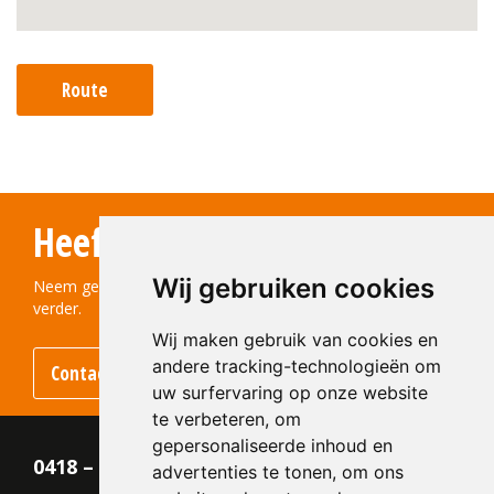
Route
Heeft u vragen?
Wij gebruiken cookies
Neem gerust contact met ons op! We helpen u graag
verder.
Wij maken gebruik van cookies en
andere tracking-technologieën om
Contact opnemen
uw surfervaring op onze website
te verbeteren, om
gepersonaliseerde inhoud en
0418 – 55 22 21
advertenties te tonen, om ons