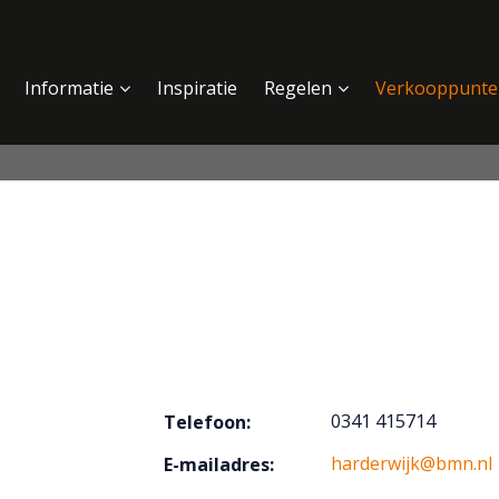
Informatie
Inspiratie
Regelen
Verkooppunte
0341 415714
Telefoon:
harderwijk@bmn.nl
E-mailadres: