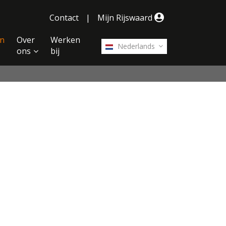
Contact
|
Mijn Rijswaard
n
Over
Werken
Nederlands
ons
bij