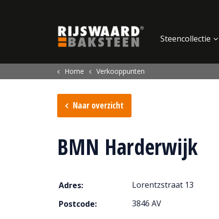
Update cookies preferences
Steencollectie
Home
Verkooppunten
Naar overzicht
BMN Harderwijk
Lorentzstraat 13
Adres:
3846 AV
Postcode: