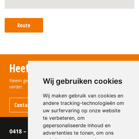
Route
Heeft u vragen?
Wij gebruiken cookies
Neem gerust contact met ons op! We helpen u graag
verder.
Wij maken gebruik van cookies en
andere tracking-technologieën om
Contact opnemen
uw surfervaring op onze website
te verbeteren, om
gepersonaliseerde inhoud en
0418 – 55 22 21
advertenties te tonen, om ons