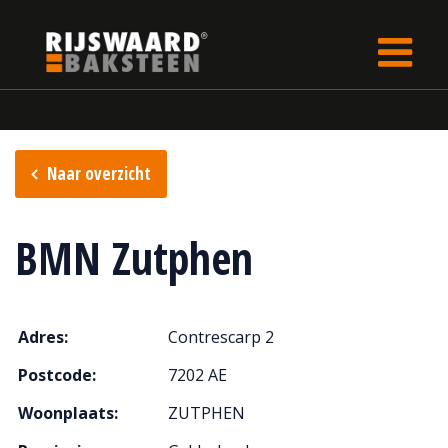
Update cookies preferences
Home
Verkooppunten
Naar overzicht
BMN Zutphen
Adres:
Contrescarp 2
Postcode:
7202 AE
Woonplaats:
ZUTPHEN