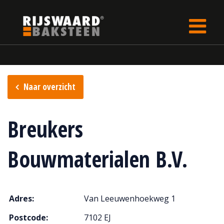
Update cookies preferences
Home
Verkooppunten
Naar overzicht
Breukers
Bouwmaterialen B.V.
Adres:
Van Leeuwenhoekweg 1
Postcode:
7102 EJ