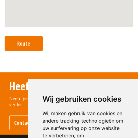
Route
Heeft u vragen?
Wij gebruiken cookies
Neem gerust contact met ons op! We helpen u graag
verder.
Wij maken gebruik van cookies en
andere tracking-technologieën om
Contact opnemen
uw surfervaring op onze website
te verbeteren, om