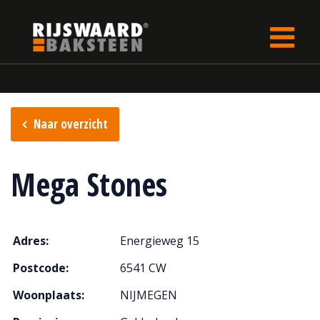
Update cookies preferences
Home
Verkooppunten
Naar overzicht
Mega Stones
Adres:
Energieweg 15
Postcode:
6541 CW
Woonplaats:
NIJMEGEN