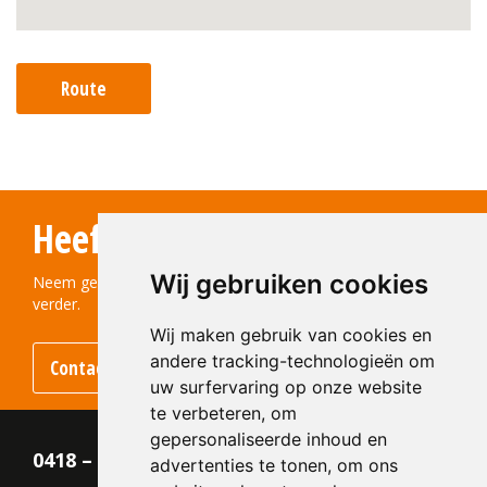
Route
Heeft u vragen?
Wij gebruiken cookies
Neem gerust contact met ons op! We helpen u graag
verder.
Wij maken gebruik van cookies en
andere tracking-technologieën om
Contact opnemen
uw surfervaring op onze website
te verbeteren, om
gepersonaliseerde inhoud en
0418 – 55 22 21
advertenties te tonen, om ons