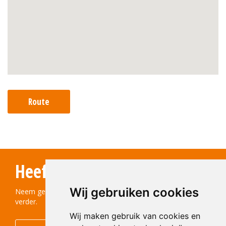
Route
Heeft u vragen?
Wij gebruiken cookies
Neem gerust contact met ons op! We helpen u graag
verder.
Wij maken gebruik van cookies en