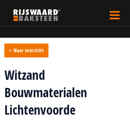
Update cookies preferences
Home
Verkooppunten
Naar overzicht
Witzand
Bouwmaterialen
Lichtenvoorde