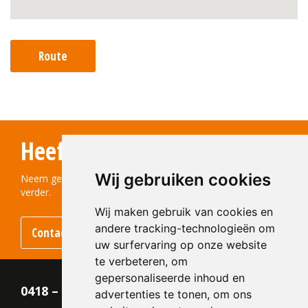
Route
Heeft u vragen?
Wij gebruiken cookies
Neem gerust contact met ons op! We helpen u graag
verder.
Wij maken gebruik van cookies en
andere tracking-technologieën om
Contact opnemen
uw surfervaring op onze website
te verbeteren, om
gepersonaliseerde inhoud en
0418 – 55 22 21
advertenties te tonen, om ons