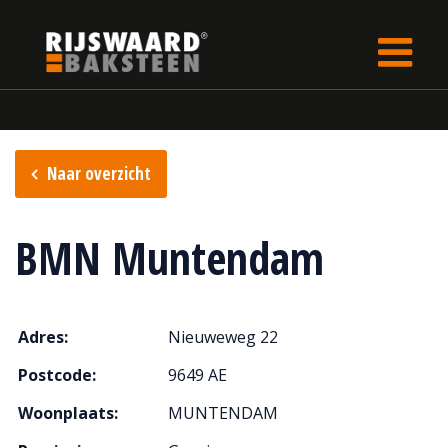
Update cookies preferences
Home
Verkooppunten
Naar overzicht
BMN Muntendam
Adres:
Nieuweweg 22
Postcode:
9649 AE
Woonplaats:
MUNTENDAM