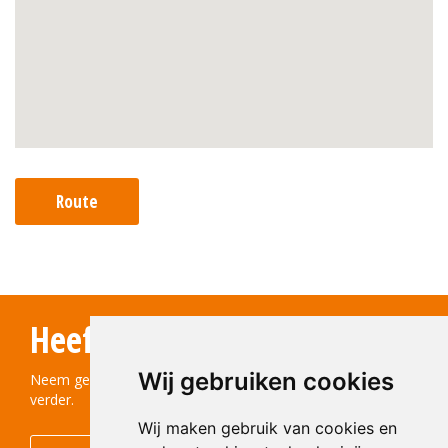
Route
Heeft u vragen?
Wij gebruiken cookies
Neem gerust contact met ons op! We helpen u graag
verder.
Wij maken gebruik van cookies en