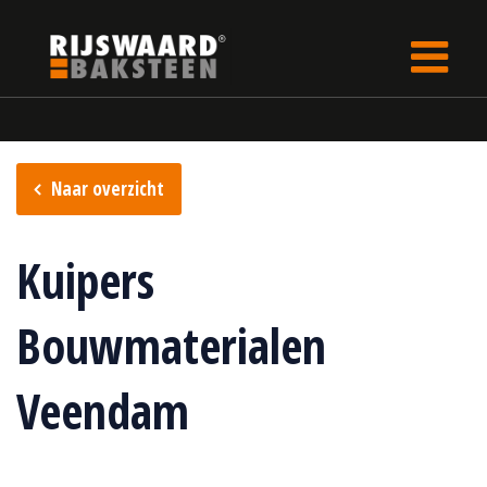
Update cookies preferences
Home
Verkooppunten
Naar overzicht
Kuipers
Bouwmaterialen
Veendam