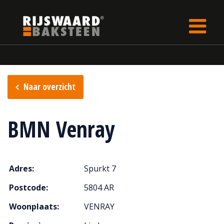
Update cookies preferences
Home
Verkooppunten
Naar overzicht
BMN Venray
Adres:
Spurkt 7
Postcode:
5804 AR
Woonplaats:
VENRAY