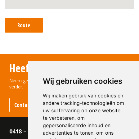
Route
Heeft u vragen?
Wij gebruiken cookies
Neem gerust contact met ons op! We helpen u graag
verder.
Wij maken gebruik van cookies en
andere tracking-technologieën om
Contact opnemen
uw surfervaring op onze website
te verbeteren, om
gepersonaliseerde inhoud en
0418 – 55 22 21
advertenties te tonen, om ons