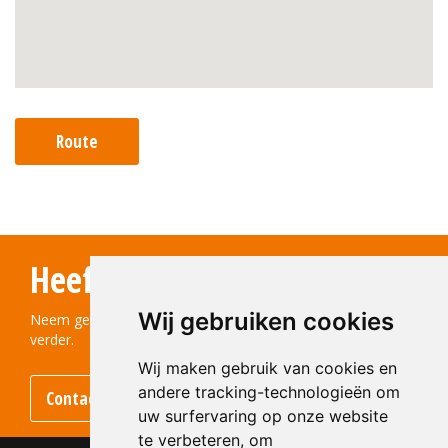
Route
Heeft u vragen?
Wij gebruiken cookies
Neem gerust contact met ons op! We helpen u graag
verder.
Wij maken gebruik van cookies en
andere tracking-technologieën om
Contact opnemen
uw surfervaring op onze website
te verbeteren, om