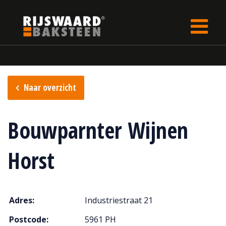
Update cookies preferences
Home
Verkooppunten
Naar overzicht
Bouwparnter Wijnen
Horst
Adres:
Industriestraat 21
Postcode:
5961 PH