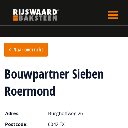
Update cookies preferences
Home
Verkooppunten
Naar overzicht
Bouwpartner Sieben
Roermond
Adres:
Burghoffweg 26
Postcode:
6042 EX