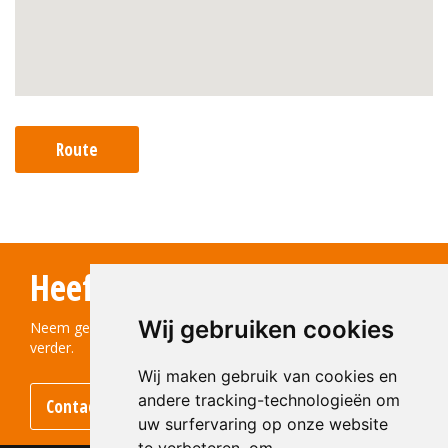
Route
Heeft u vragen?
Wij gebruiken cookies
Neem gerust contact met ons op! We helpen u graag
verder.
Wij maken gebruik van cookies en
andere tracking-technologieën om
Contact opnemen
uw surfervaring op onze website