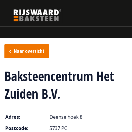
Update cookies preferences
Home
Verkooppunten
Naar overzicht
Baksteencentrum Het
Zuiden B.V.
Adres:
Deense hoek 8
Postcode:
5737 PC