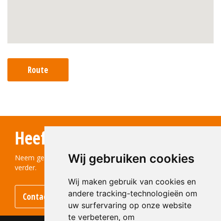
Route
Heeft u vragen?
Wij gebruiken cookies
Neem gerust contact met ons op! We helpen u graag
verder.
Wij maken gebruik van cookies en
andere tracking-technologieën om
Contact opnemen
uw surfervaring op onze website
te verbeteren, om