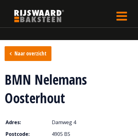
Update cookies preferences
Home
Verkooppunten
Naar overzicht
BMN Nelemans
Oosterhout
Adres:
Damweg 4
Postcode:
4905 BS