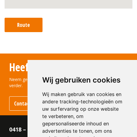
Route
Heeft u vragen?
Wij gebruiken cookies
Neem gerust contact met ons op! We helpen u graag
verder.
Wij maken gebruik van cookies en
andere tracking-technologieën om
Contact opnemen
uw surfervaring op onze website
te verbeteren, om
gepersonaliseerde inhoud en
0418 – 55 22 21
advertenties te tonen, om ons