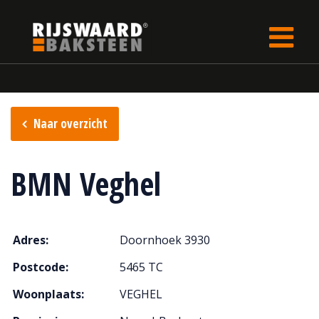
Update cookies preferences
Home
Verkooppunten
Naar overzicht
BMN Veghel
Adres:
Doornhoek 3930
Postcode:
5465 TC
Woonplaats:
VEGHEL