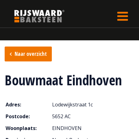
Update cookies preferences
Home
Verkooppunten
Naar overzicht
Bouwmaat Eindhoven
Adres:
Lodewijkstraat 1c
Postcode:
5652 AC
Woonplaats:
EINDHOVEN