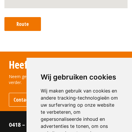
Route
Heeft u vragen?
Wij gebruiken cookies
Neem gerust contact met ons op! We helpen u graag
verder.
Wij maken gebruik van cookies en
andere tracking-technologieën om
Contact opnemen
uw surfervaring op onze website
te verbeteren, om
gepersonaliseerde inhoud en
0418 – 55 22 21
advertenties te tonen, om ons