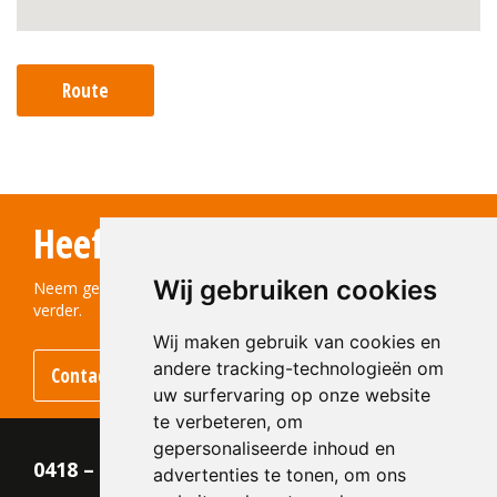
Route
Heeft u vragen?
Wij gebruiken cookies
Neem gerust contact met ons op! We helpen u graag
verder.
Wij maken gebruik van cookies en
andere tracking-technologieën om
Contact opnemen
uw surfervaring op onze website
te verbeteren, om
gepersonaliseerde inhoud en
0418 – 55 22 21
advertenties te tonen, om ons