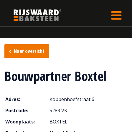
Update cookies preferences
Home
Verkooppunten
Naar overzicht
Bouwpartner Boxtel
Adres:
Koppenhoefstraat 6
Postcode:
5283 VK
Woonplaats:
BOXTEL