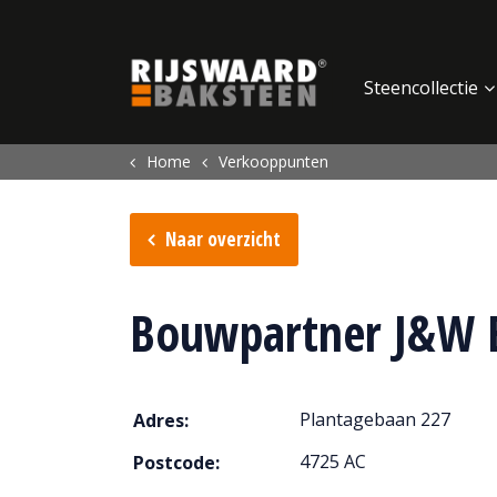
Update cookies preferences
Steencollectie
Home
Verkooppunten
Naar overzicht
Bouwpartner J&W 
Plantagebaan 227
Adres:
4725 AC
Postcode: