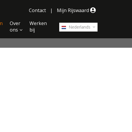
Contact
|
Mijn Rijswaard
n
Over
Werken
Nederlands
ons
bij