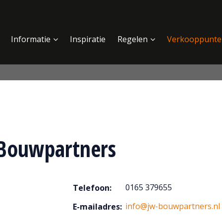
Informatie
Inspiratie
Regelen
Verkooppunte
Bouwpartners
0165 379655
Telefoon:
info@jw-bouwpartners.nl
E-mailadres: