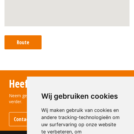
Route
Heeft u vragen?
Wij gebruiken cookies
Neem gerust contact met ons op! We helpen u graag
verder.
Wij maken gebruik van cookies en
andere tracking-technologieën om
Contact opnemen
uw surfervaring op onze website
te verbeteren, om