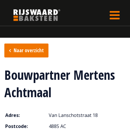
Update cookies preferences
Home
Verkooppunten
Naar overzicht
Bouwpartner Mertens
Achtmaal
Adres:
Van Lanschotstraat 18
Postcode:
4885 AC