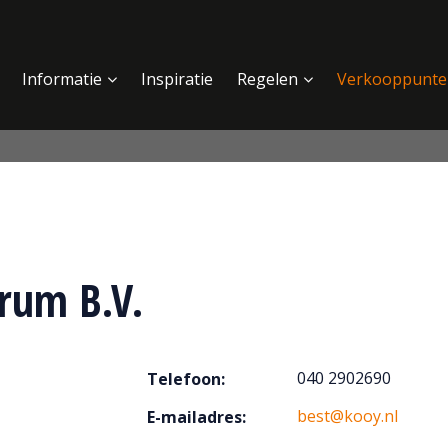
Informatie
Inspiratie
Regelen
Verkooppunte
rum B.V.
040 2902690
Telefoon:
best@kooy.nl
E-mailadres: