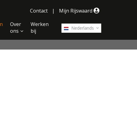
Contact
|
Mijn Rijswaard
n
Over
Werken
Nederlands
ons
bij