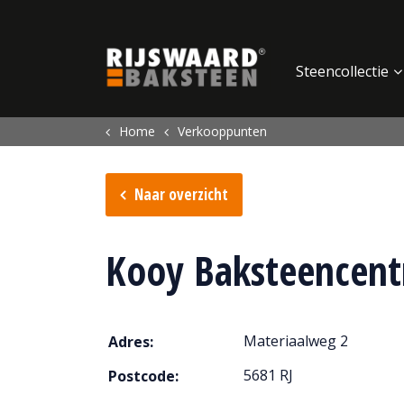
Update cookies preferences
Steencollectie
Home
Verkooppunten
Naar overzicht
Kooy Baksteencent
Materiaalweg 2
Adres:
5681 RJ
Postcode: