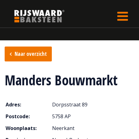
Update cookies preferences
Home
Verkooppunten
Naar overzicht
Manders Bouwmarkt
Adres:
Dorpsstraat 89
Postcode:
5758 AP
Woonplaats:
Neerkant