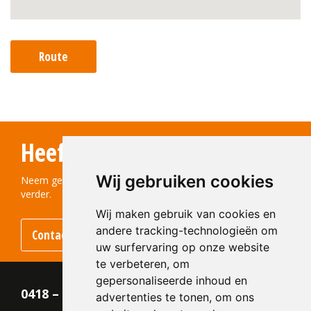
Route
Heeft u vragen?
Wij gebruiken cookies
Neem gerust contact met ons op! We helpen u graag
verder.
Wij maken gebruik van cookies en
andere tracking-technologieën om
Contact opnemen
uw surfervaring op onze website
te verbeteren, om
gepersonaliseerde inhoud en
0418 – 55 22 21
advertenties te tonen, om ons