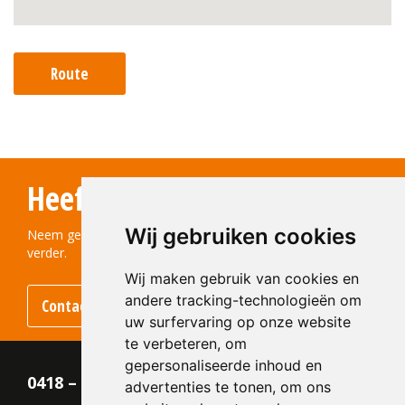
Route
Heeft u vragen?
Wij gebruiken cookies
Neem gerust contact met ons op! We helpen u graag
verder.
Wij maken gebruik van cookies en
andere tracking-technologieën om
Contact opnemen
uw surfervaring op onze website
te verbeteren, om
gepersonaliseerde inhoud en
0418 – 55 22 21
advertenties te tonen, om ons