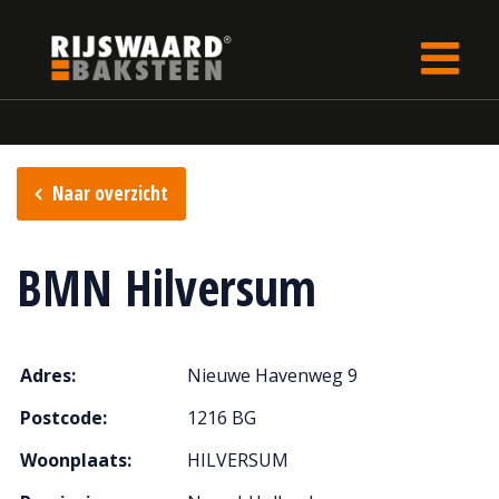
Update cookies preferences
Home
Verkooppunten
Naar overzicht
BMN Hilversum
Adres:
Nieuwe Havenweg 9
Postcode:
1216 BG
Woonplaats:
HILVERSUM