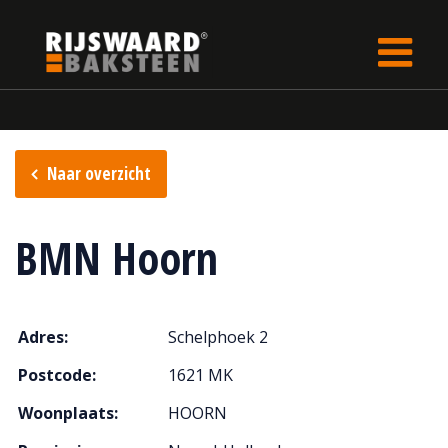
Update cookies preferences
Home
Verkooppunten
Naar overzicht
BMN Hoorn
Adres:
Schelphoek 2
Postcode:
1621 MK
Woonplaats:
HOORN