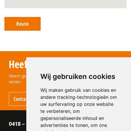
Route
Heeft u vragen?
Wij gebruiken cookies
Neem gerust contact met ons op! We helpen u graag
verder.
Wij maken gebruik van cookies en
andere tracking-technologieën om
Contact opnemen
uw surfervaring op onze website
te verbeteren, om
gepersonaliseerde inhoud en
0418 – 55 22 21
advertenties te tonen, om ons