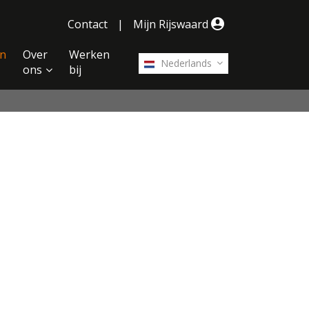
Contact
|
Mijn Rijswaard
n
Over
Werken
Nederlands
ons
bij