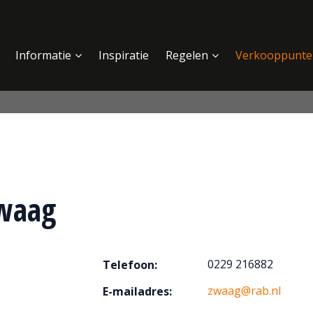
Informatie
Inspiratie
Regelen
Verkooppunte
waag
0229 216882
Telefoon:
zwaag@rab.nl
E-mailadres: