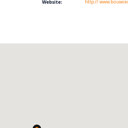
http:// www.bouwcen
Website: