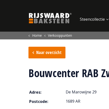
Update cookies preferences
Steencollectie
Home
Verkooppunten
Naar overzicht
Bouwcenter RAB Z
De Marowijne 29
Adres:
1689 AR
Postcode: