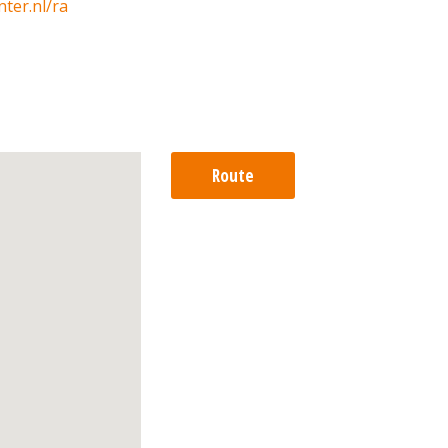
ter.nl/ra
Route