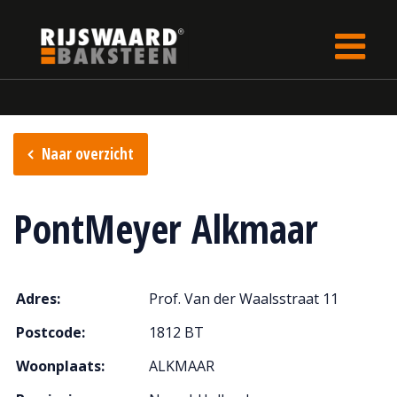
Update cookies preferences
Home
Verkooppunten
Naar overzicht
PontMeyer Alkmaar
Adres:
Prof. Van der Waalsstraat 11
Postcode:
1812 BT
Woonplaats:
ALKMAAR