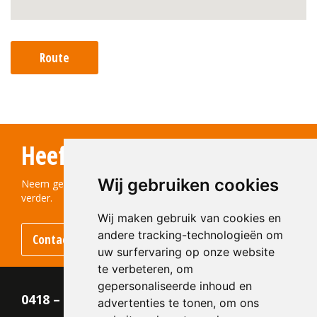
Route
Heeft u vragen?
Wij gebruiken cookies
Neem gerust contact met ons op! We helpen u graag
verder.
Wij maken gebruik van cookies en
andere tracking-technologieën om
Contact opnemen
uw surfervaring op onze website
te verbeteren, om
gepersonaliseerde inhoud en
0418 – 55 22 21
advertenties te tonen, om ons