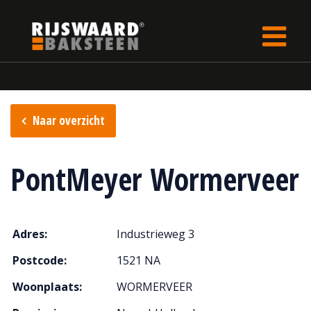
Update cookies preferences
Home
Verkooppunten
Naar overzicht
PontMeyer Wormerveer
Adres:
Industrieweg 3
Postcode:
1521 NA
Woonplaats:
WORMERVEER