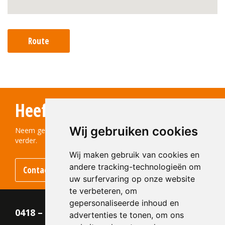
Route
Heeft u vragen?
Wij gebruiken cookies
Neem gerust contact met ons op! We helpen u graag
verder.
Wij maken gebruik van cookies en
andere tracking-technologieën om
Contact opnemen
uw surfervaring op onze website
te verbeteren, om
gepersonaliseerde inhoud en
0418 – 55 22 21
advertenties te tonen, om ons