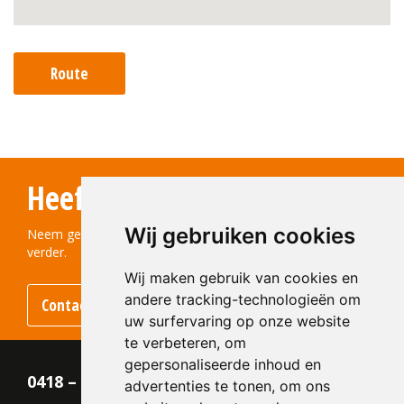
Route
Heeft u vragen?
Wij gebruiken cookies
Neem gerust contact met ons op! We helpen u graag
verder.
Wij maken gebruik van cookies en
andere tracking-technologieën om
Contact opnemen
uw surfervaring op onze website
te verbeteren, om
gepersonaliseerde inhoud en
0418 – 55 22 21
advertenties te tonen, om ons