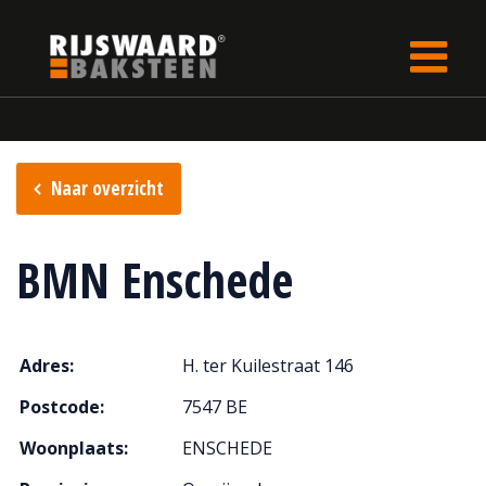
Update cookies preferences
Home
Verkooppunten
Naar overzicht
BMN Enschede
Adres:
H. ter Kuilestraat 146
Postcode:
7547 BE
Woonplaats:
ENSCHEDE