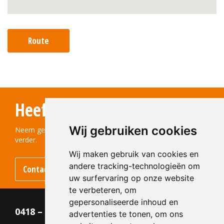
Route
Heeft u vragen?
Wij gebruiken cookies
Neem gerust contact met ons op! We helpen u graag
verder.
Wij maken gebruik van cookies en
andere tracking-technologieën om
Contact opnemen
uw surfervaring op onze website
te verbeteren, om
gepersonaliseerde inhoud en
0418 – 55 22 21
advertenties te tonen, om ons