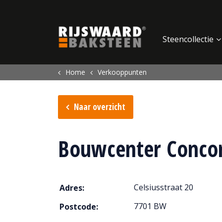
Update cookies preferences
Steencollectie
Home
Verkooppunten
Naar overzicht
Bouwcenter Conco
Celsiusstraat 20
Adres:
7701 BW
Postcode: