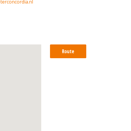
terconcordia.nl
Route