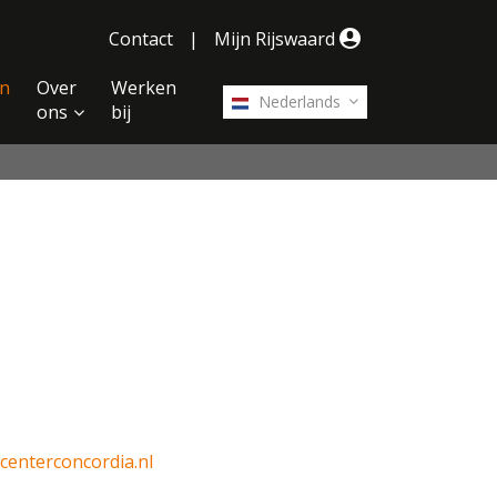
Contact
|
Mijn Rijswaard
n
Over
Werken
Nederlands
ons
bij
enterconcordia.nl