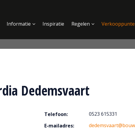
Informatie
Inspiratie
Regelen
Verkooppunte
rdia Dedemsvaart
0523 615331
Telefoon:
dedemsvaart@bouwc
E-mailadres: