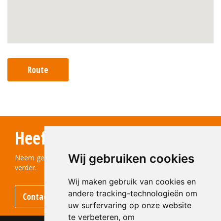
Route
Heeft u vragen?
Wij gebruiken cookies
Neem gerust contact met ons op! We helpen u graag
verder.
Wij maken gebruik van cookies en
andere tracking-technologieën om
Contact opnemen
uw surfervaring op onze website
te verbeteren, om