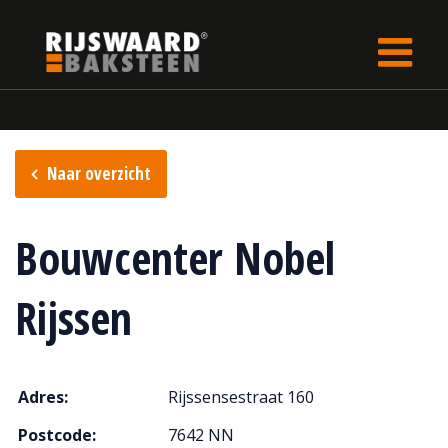
Update cookies preferences
Home
Verkooppunten
Naar overzicht
Bouwcenter Nobel
Rijssen
Adres:
Rijssensestraat 160
Postcode:
7642 NN