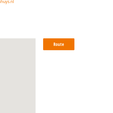
huys.nl
Route