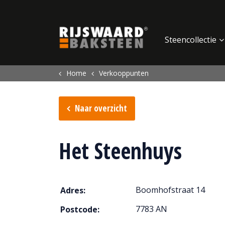
Update cookies preferences
Steencollectie
Home
Verkooppunten
Naar overzicht
Het Steenhuys
Boomhofstraat 14
Adres:
7783 AN
Postcode: