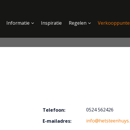
Informatie
Inspiratie
Regelen
Verkooppunte
0524 562426
Telefoon:
info@hetsteenhuys.
E-mailadres: