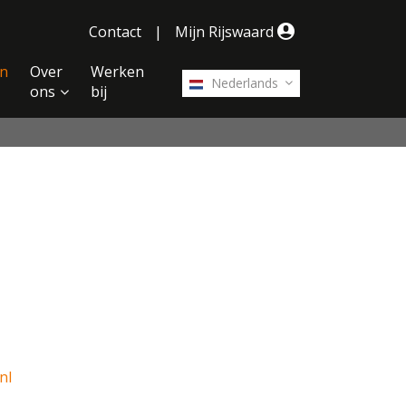
Contact
|
Mijn Rijswaard
n
Over
Werken
Nederlands
ons
bij
nl