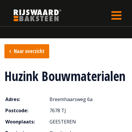
Update cookies preferences
Home
Verkooppunten
Naar overzicht
Huzink Bouwmaterialen
Adres:
Breemhaarsweg 6a
Postcode:
7678 TJ
Woonplaats:
GEESTEREN