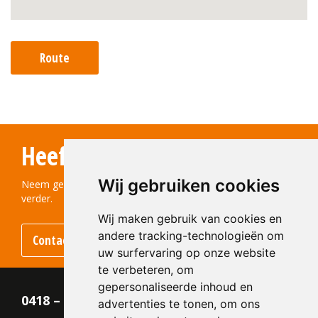
Route
Heeft u vragen?
Wij gebruiken cookies
Neem gerust contact met ons op! We helpen u graag
verder.
Wij maken gebruik van cookies en
andere tracking-technologieën om
Contact opnemen
uw surfervaring op onze website
te verbeteren, om
gepersonaliseerde inhoud en
0418 – 55 22 21
advertenties te tonen, om ons