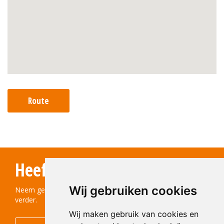
Route
Heeft u vragen?
Wij gebruiken cookies
Neem gerust contact met ons op! We helpen u graag
verder.
Wij maken gebruik van cookies en