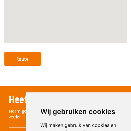
Route
Heeft u vragen?
Wij gebruiken cookies
Neem gerust contact met ons op! We helpen u graag
verder.
Wij maken gebruik van cookies en