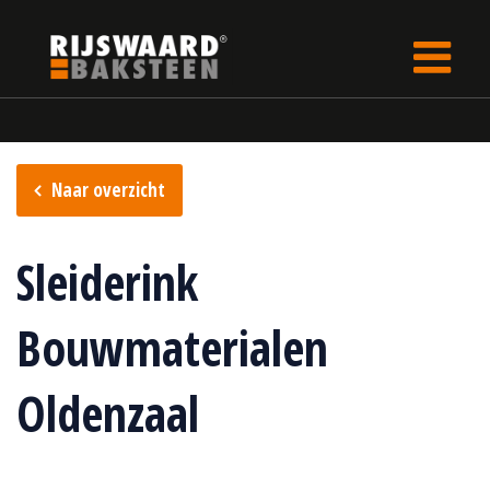
Update cookies preferences
Home
Verkooppunten
Naar overzicht
Sleiderink
Bouwmaterialen
Oldenzaal