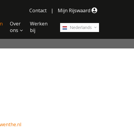
Contact
|
Mijn Rijswaard
n
Over
Werken
Nederlands
ons
bij
wenthe.nl