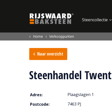
Update cookies preferences
Steencollectie
Home
Verkooppunten
Naar overzicht
Steenhandel Twent
Plaagslagen 1
Adres:
7463 PJ
Postcode: