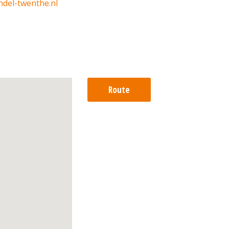
ndel-twenthe.nl
Route