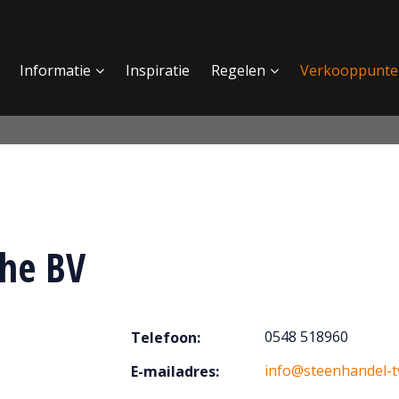
Informatie
Inspiratie
Regelen
Verkooppunte
he BV
0548 518960
Telefoon:
info@steenhandel-t
E-mailadres: