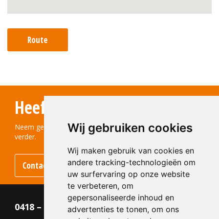
Route
Heeft u vragen?
Wij gebruiken cookies
Neem gerust contact met ons op! We helpen u graag
verder.
Wij maken gebruik van cookies en
andere tracking-technologieën om
Contact opnemen
uw surfervaring op onze website
te verbeteren, om
gepersonaliseerde inhoud en
0418 – 55 22 21
advertenties te tonen, om ons