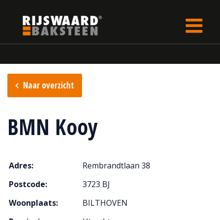
Update cookies preferences
Home
Verkooppunten
Naar overzicht
BMN Kooy
Adres:
Rembrandtlaan 38
Postcode:
3723 BJ
Woonplaats:
BILTHOVEN