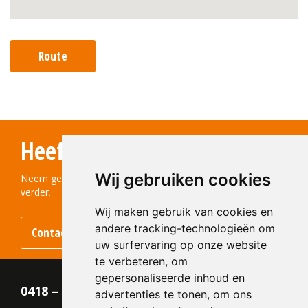
Route
Heeft u vragen?
Wij gebruiken cookies
Neem gerust contact met ons op! We helpen u graag
verder.
Wij maken gebruik van cookies en
andere tracking-technologieën om
Contact opnemen
uw surfervaring op onze website
te verbeteren, om
gepersonaliseerde inhoud en
0418 – 55 22 21
advertenties te tonen, om ons