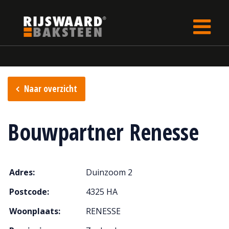
Update cookies preferences
Home
Verkooppunten
Naar overzicht
Bouwpartner Renesse
Adres:
Duinzoom 2
Postcode:
4325 HA
Woonplaats:
RENESSE