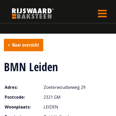
Update cookies preferences
Home
Verkooppunten
Naar overzicht
BMN Leiden
Adres:
Zoeterwoudseweg 29
Postcode:
2321 GM
Woonplaats:
LEIDEN