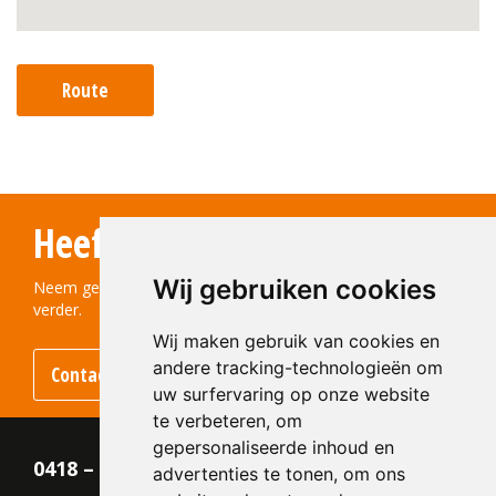
Route
Heeft u vragen?
Wij gebruiken cookies
Neem gerust contact met ons op! We helpen u graag
verder.
Wij maken gebruik van cookies en
andere tracking-technologieën om
Contact opnemen
uw surfervaring op onze website
te verbeteren, om
gepersonaliseerde inhoud en
0418 – 55 22 21
advertenties te tonen, om ons