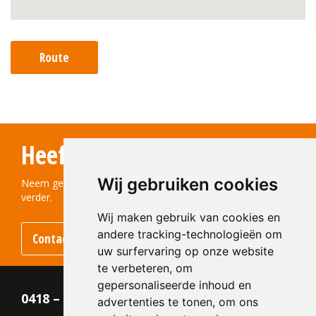
Route
Heeft u vragen?
Wij gebruiken cookies
Neem gerust contact met ons op! We helpen u graag
verder.
Wij maken gebruik van cookies en
andere tracking-technologieën om
Contact opnemen
uw surfervaring op onze website
te verbeteren, om
gepersonaliseerde inhoud en
0418 – 55 22 21
advertenties te tonen, om ons