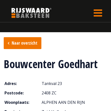
Update cookies preferences
Home
Verkooppunten
Naar overzicht
Bouwcenter Goedhart
Adres:
Tankval 23
Postcode:
2408 ZC
Woonplaats:
ALPHEN AAN DEN RIJN