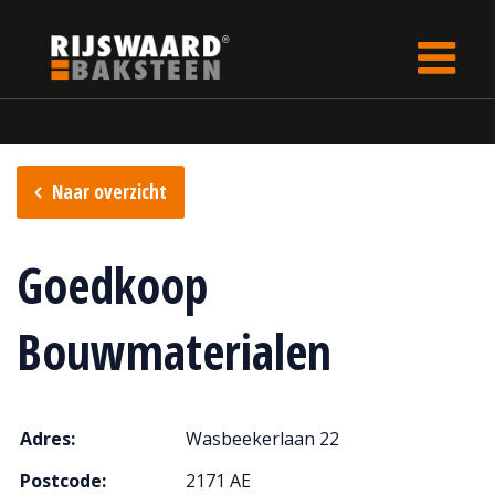
Update cookies preferences
Home
Verkooppunten
Naar overzicht
Goedkoop
Bouwmaterialen
Adres:
Wasbeekerlaan 22
Postcode:
2171 AE