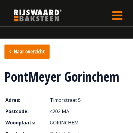
Update cookies preferences
Home
Verkooppunten
Naar overzicht
PontMeyer Gorinchem
Adres:
Timorstraat 5
Postcode:
4202 MA
Woonplaats:
GORINCHEM