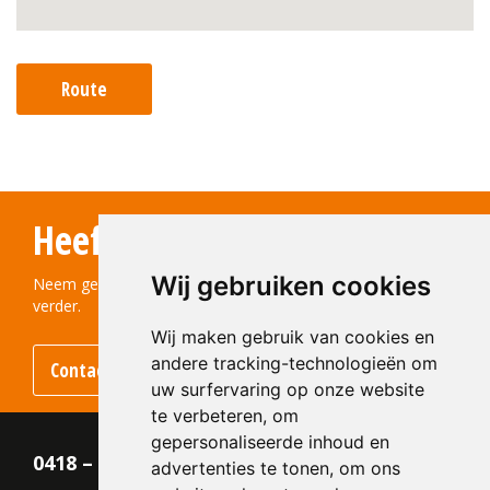
Route
Heeft u vragen?
Wij gebruiken cookies
Neem gerust contact met ons op! We helpen u graag
verder.
Wij maken gebruik van cookies en
andere tracking-technologieën om
Contact opnemen
uw surfervaring op onze website
te verbeteren, om
gepersonaliseerde inhoud en
0418 – 55 22 21
advertenties te tonen, om ons