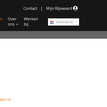
Contact
|
Mijn Rijswaard
n
Over
Werken
Nederlands
ons
bij
een.nl