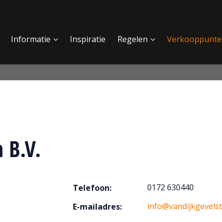
Informatie
Inspiratie
Regelen
Verkooppunte
 B.V.
0172 630440
Telefoon:
info@vandijkgevelst
E-mailadres: