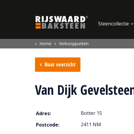
Update cookies preferences
Steencollectie
Home
Verkooppunten
Naar overzicht
Van Dijk Gevelsteen
Botter 15
Adres:
2411 NM
Postcode: