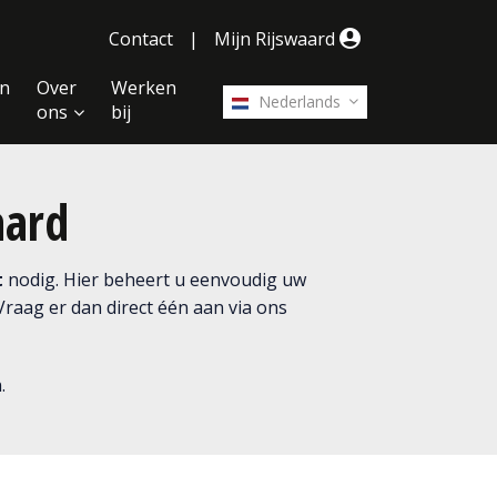
Contact
|
Mijn Rijswaard
n
Over
Werken
Nederlands
ons
bij
aard
t
nodig. Hier beheert u eenvoudig uw
aag er dan direct één aan via ons
.