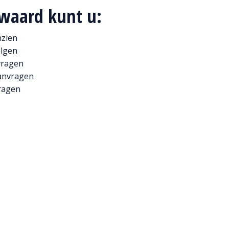
swaard kunt u:
nzien
olgen
vragen
aanvragen
ragen