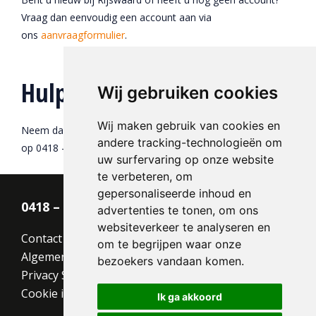
Vraag dan eenvoudig een account aan via
ons
aanvraagformulier
.
Hulp nodig?
Wij gebruiken cookies
Wij maken gebruik van cookies en
Neem dan contact op met onze
klantenservice
of bel ons
andere tracking-technologieën om
op 0418 - 55 22 21.
uw surfervaring op onze website
te verbeteren, om
gepersonaliseerde inhoud en
0418 – 55 22 21
advertenties te tonen, om ons
websiteverkeer te analyseren en
Contact
om te begrijpen waar onze
Algemene voorwaarden
bezoekers vandaan komen.
Privacy Statement
Cookie instellingen
Ik ga akkoord