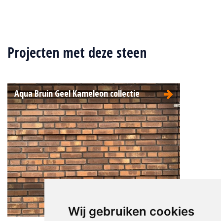
Type:
Wasserstrich (Aqua)
Formaat:
Waalformaat (WF)
Projecten met deze steen
210x100x50
Structuur:
Genuanceerd
Kleur:
Bruin
Aqua Bruin Geel Kameleon collectie
Aqua Bruin Geel WF
Wij gebruiken cookies