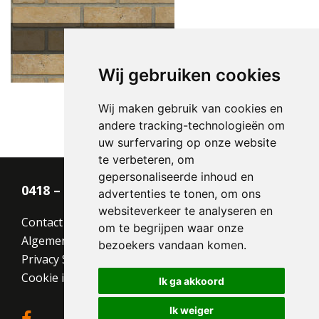
Beige HV EF
Wij gebruiken cookies
Wij maken gebruik van cookies en
andere tracking-technologieën om
Type:
Handvorm (HV)
uw surfervaring op onze website
Formaat:
Engels Formaat (EF)
te verbeteren, om
215x100x65
gepersonaliseerde inhoud en
Structuur:
Egaal
0418 – 55 22 21
advertenties te tonen, om ons
Kleur:
Naturel
websiteverkeer te analyseren en
Contact
om te begrijpen waar onze
Algemene voorwaarden
bezoekers vandaan komen.
Privacy Statement
Cookie instellingen
Ik ga akkoord
Ik weiger