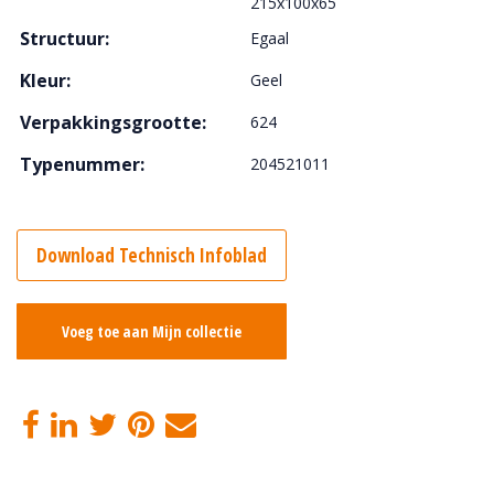
215x100x65
Structuur:
Egaal
Kleur:
Geel
Verpakkingsgrootte:
624
Typenummer:
204521011
Download Technisch Infoblad
Voeg toe aan Mijn collectie