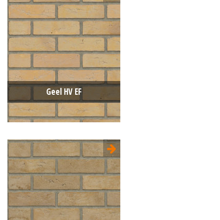
Type:
Handvorm (HV)
Formaat:
Engels Formaat (EF)
215x100x65
Structuur:
Genuanceerd
Kleur:
Geel
Geel HV EF
Type:
Handvorm (HV)
Formaat:
Engels Formaat (EF)
215x100x65
Structuur:
Egaal
Kleur:
Geel